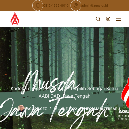
0812-1265-8010
admin@agus.or.id
Kades Tenogo Pekalongan Terpilih Sebagai Ketua
AABI DAD Jawa Tengah
AGUS AGEZ
16 JUNE 2022
INFORMASI TERBARU