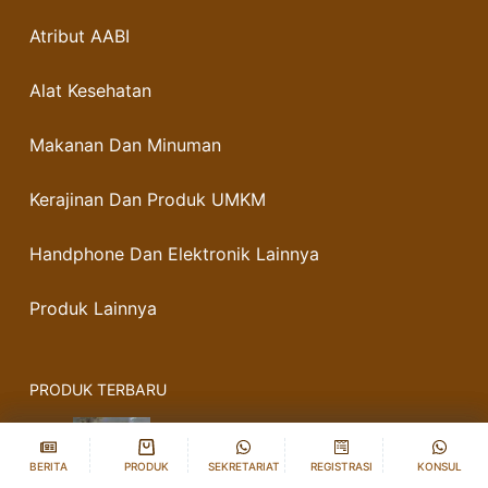
Atribut AABI
Alat Kesehatan
Makanan Dan Minuman
Kerajinan Dan Produk UMKM
Handphone Dan Elektronik Lainnya
Produk Lainnya
PRODUK TERBARU
JANAGEL. Camilan Jadul Khas
Jogja
Accept
Accept
Decline
Decline
BERITA
BERITA
PRODUK
PRODUK
SEKRETARIAT
SEKRETARIAT
REGISTRASI
REGISTRASI
KONSUL
KONSUL
Rp
20.000