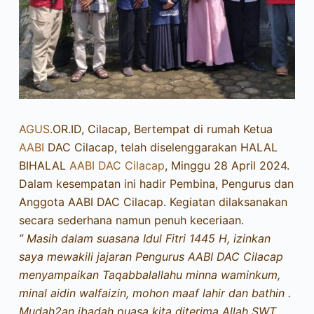
AGUS
.OR.ID, Cilacap, Bertempat di rumah Ketua
AABI
DAC Cilacap, telah diselenggarakan HALAL
BIHALAL
AABI DAC Cilacap
, Minggu 28 April 2024.
Dalam kesempatan ini hadir Pembina, Pengurus dan
Anggota AABI DAC Cilacap. Kegiatan dilaksanakan
secara sederhana namun penuh keceriaan.
” Masih dalam suasana Idul Fitri 1445 H, izinkan
saya mewakili jajaran Pengurus AABI DAC Cilacap
menyampaikan Taqabbalallahu minna waminkum,
minal aidin walfaizin, mohon maaf lahir dan bathin .
Mudah2an ibadah puasa kita diterima Allah SWT