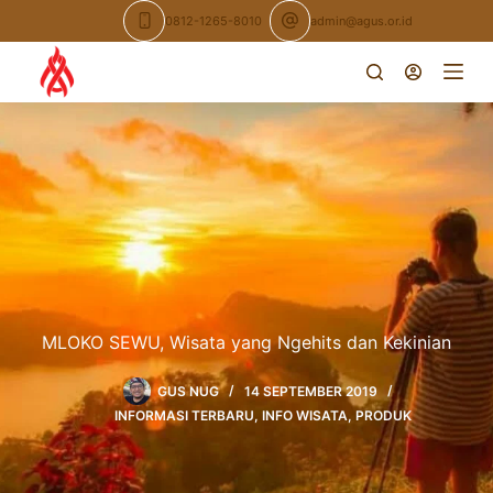
Skip
0812-1265-8010
admin@agus.or.id
to
content
MLOKO SEWU, Wisata yang Ngehits dan Kekinian
GUS NUG
14 SEPTEMBER 2019
INFORMASI TERBARU
,
INFO WISATA
,
PRODUK