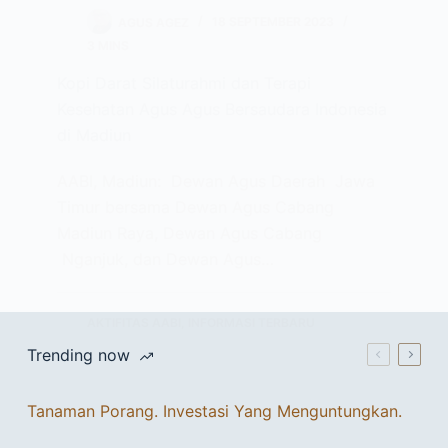
AGUS AGEZ
18 SEPTEMBER 2023
3 MINS
Kopi Darat Silaturahmi dan Terapi
Kesehatan Agus Agus Bersaudara Indonesia
di Madiun
AABI, Madiun: Dewan Agus Daerah Jawa
Timur bersama Dewan Agus Cabang
Madiun Raya, Dewan Agus Cabang
Nganjuk, dan Dewan Agus…
AKTIFITAS AABI
,
INFORMASI TERBARU
Trending now
Tanaman Porang. Investasi Yang Menguntungkan.