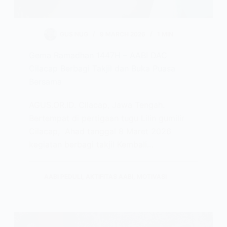
GUS NUG
9 MARCH 2026
1 MIN
Gema Ramadhan 1447H – AABI DAC
Cilacap Berbagi Takjil dan Buka Puasa
Bersama
AGUS.OR.ID. Cilacap, Jawa Tengah.
Bertempat di pertigaan tugu Lilin gumilir
Cilacap, Ahad tanggal 8 Maret 2026
kegiatan berbagi takjil Kembali…
AABI PEDULI
,
AKTIFITAS AABI
,
MOTIVASI