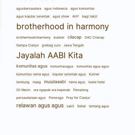
agusbersaudara
agus indonesia
agus komunitas
agus kopdar serentak
agus show
AHY
bagi takjil
brotherhood in harmony
cilacap
brotherhoodinharmony
bukber
DAC Cilacap
Gempa Cianjur
grebeg suro
Jawa Tengah
Jayalah AABI Kita
komunitas agus
komunitasagus
komunitas agus agus
komunitas nama agus
kopdar serentak agus
Kuliner
musdaaabi
lambung
maag
nama agus
noola hotel
Oli Mesin
ora ngapak ora kepenak
Pemalang
persaudaraan agus
Ponorogo
Pray for Cianjur
relawan agus agus
sakit
Sehat
tentang agus