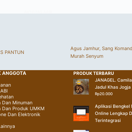
AKTIFITAS AABI
Agus Jamhur, Sang Koman
AS PANTUN
Murah Senyum
K ANGGOTA
PRODUK TERBARU
JANAGEL. Camil
yanan
Jadul Khas Jogja
AABI
Rp
20.000
ehatan
 Dan Minuman
Aplikasi Bengkel 
an Dan Produk UMKM
Online Lengkap 
ne Dan Elektronik
Terintegrasi
Lainnya