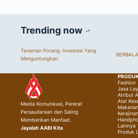
kegiatan berbagi takjil Kembali…
AABI PEDULI
,
AKTIFITAS AABI
,
MOTIVASI
Trending now
Tanaman Porang. Investasi Yang
BERBAL
Menguntungkan.
PRODU
Fashion
Jasa La
Atribut 
Alat Kes
Media Komunikasi, Pererat
Makanan
Persaudaraan dan Saling
Kerajin
Handpho
Memberikan Manfaat.
Lainnya
Jayalah AABI Kita
Produk 