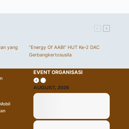
dan yang
“Energy Of AABI” HUT Ke-2 DAC
Gerbangkertosusila
EVENT ORGANISASI
an
AUGUST, 2026
Mobil
Dan