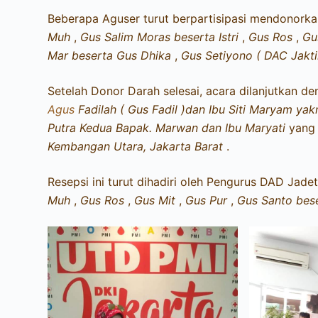
Beberapa Aguser turut berpartisipasi mendonorkan
Muh
,
Gus Salim Moras beserta Istri
,
Gus Ros
,
Gu
Mar beserta Gus Dhika
,
Gus Setiyono ( DAC Jakt
Setelah Donor Darah selesai, acara dilanjutkan d
Agus
Fadilah ( Gus Fadil )dan Ibu Siti Maryam yakn
Putra Kedua Bapak. Marwan dan Ibu Maryati
yang 
Kembangan Utara, Jakarta Barat
.
Resepsi ini turut dihadiri oleh Pengurus DAD Ja
Muh
,
Gus Ros
,
Gus Mit
,
Gus Pur
,
Gus Santo beser