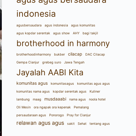
indonesia
agusbersaudara
agus indonesia
agus komunitas
agus kopdar serentak
agus show
AHY
bagi takjil
brotherhood in harmony
cilacap
brotherhoodinharmony
bukber
DAC Cilacap
Gempa Cianjur
grebeg suro
Jawa Tengah
Jayalah AABI Kita
komunitas agus
komunitasagus
komunitas agus agus
komunitas nama agus
kopdar serentak agus
Kuliner
musdaaabi
lambung
maag
nama agus
noola hotel
Oli Mesin
ora ngapak ora kepenak
Pemalang
persaudaraan agus
Ponorogo
Pray for Cianjur
relawan agus agus
sakit
Sehat
tentang agus