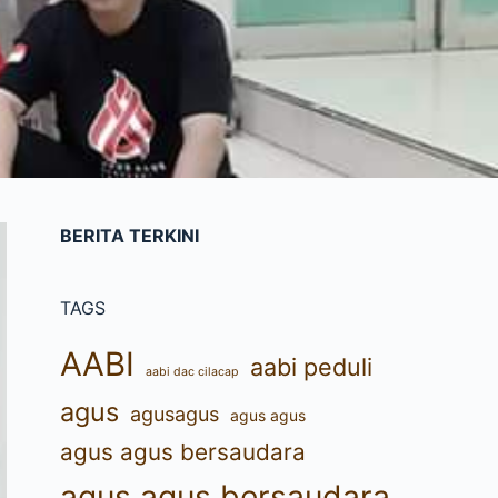
BERITA TERKINI
TAGS
AABI
aabi peduli
aabi dac cilacap
agus
agusagus
agus agus
agus agus bersaudara
agus agus bersaudara