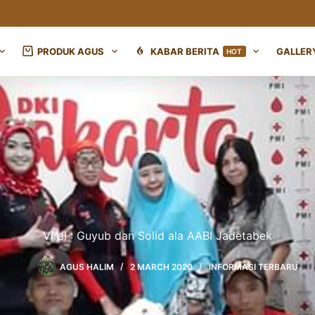
PRODUK AGUS
KABAR BERITA
GALLER
HOT
Viral : Guyub dan Solid ala AABI Jadetabek
AGUS HALIM
2 MARCH 2020
INFORMASI TERBARU