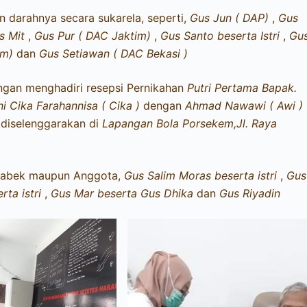
 darahnya secara sukarela, seperti,
Gus Jun ( DAP)
,
Gus
s Mit
,
Gus Pur ( DAC Jaktim)
,
Gus Santo beserta Istri
,
Gu
im)
dan
Gus Setiawan ( DAC Bekasi )
engan menghadiri resepsi Pernikahan
Putri Pertama Bapak.
i Cika Farahannisa ( Cika )
dengan
Ahmad Nawawi ( Awi )
diselenggarakan di
Lapangan Bola Porsekem,Jl. Raya
detabek maupun Anggota,
Gus Salim Moras beserta istri
,
Gus
ta istri
,
Gus Mar beserta Gus Dhika
dan
Gus Riyadin