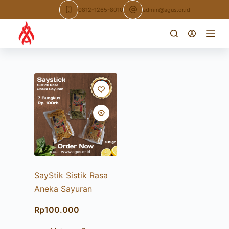
Skip
0812-1265-8010
admin@agus.or.id
to
content
SayStik Sistik Rasa
Aneka Sayuran
Rp
100.000