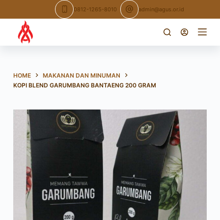
Skip
0812-1265-8010
admin@agus.or.id
to
content
HOME
MAKANAN DAN MINUMAN
KOPI BLEND GARUMBANG BANTAENG 200 GRAM