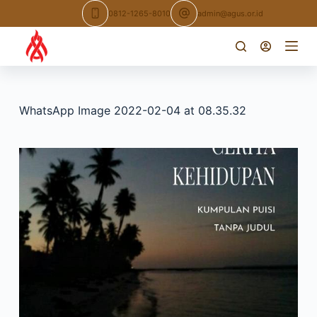
Skip
0812-1265-8010
admin@agus.or.id
to
content
WhatsApp Image 2022-02-04 at 08.35.32