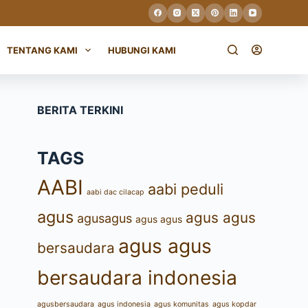
TENTANG KAMI
HUBUNGI KAMI
BERITA TERKINI
TAGS
AABI
aabi peduli
aabi dac cilacap
agus
agus agus
agusagus
agus agus
agus agus
bersaudara
bersaudara indonesia
agusbersaudara
agus indonesia
agus komunitas
agus kopdar