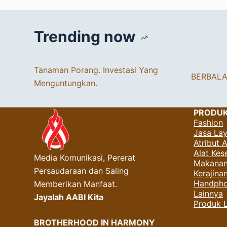
AABI PEDULI
,
AKTIFITAS AABI
,
INFORMASI TERBARU
Trending now
Tanaman Porang. Investasi Yang
BERBAL
Menguntungkan.
PRODU
Fashion
Jasa La
Atribut 
Alat Kes
Media Komunikasi, Pererat
Makanan
Persaudaraan dan Saling
Kerajin
Handpho
Memberikan Manfaat.
Lainnya
Jayalah AABI Kita
Produk 
BROTHERHOOD IN HARMONY