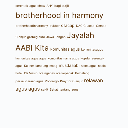
serentak
agus show
AHY
bagi takjil
brotherhood in harmony
cilacap
brotherhoodinharmony
bukber
DAC Cilacap
Gempa
Jayalah
Cianjur
grebeg suro
Jawa Tengah
AABI Kita
komunitas agus
komunitasagus
komunitas agus agus
komunitas nama agus
kopdar serentak
musdaaabi
agus
Kuliner
lambung
maag
nama agus
noola
hotel
Oli Mesin
ora ngapak ora kepenak
Pemalang
relawan
persaudaraan agus
Ponorogo
Pray for Cianjur
agus agus
sakit
Sehat
tentang agus