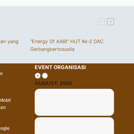
dan yang
“Energy Of AABI” HUT Ke-2 DAC
Gerbangkertosusila
EVENT ORGANISASI
an
AUGUST, 2026
Mobil
Dan
oogle