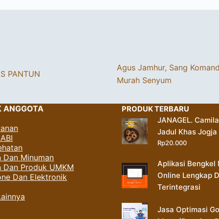
Agus Jamhur, Sang Koman
AS PANTUN
Murah Senyum
K ANGGOTA
PRODUK TERBARU
JANAGEL. Camil
yanan
Jadul Khas Jogja
AABI
Rp
20.000
ehatan
 Dan Minuman
Aplikasi Bengkel 
an Dan Produk UMKM
Online Lengkap 
ne Dan Elektronik
Terintegrasi
Lainnya
Jasa Optimasi G