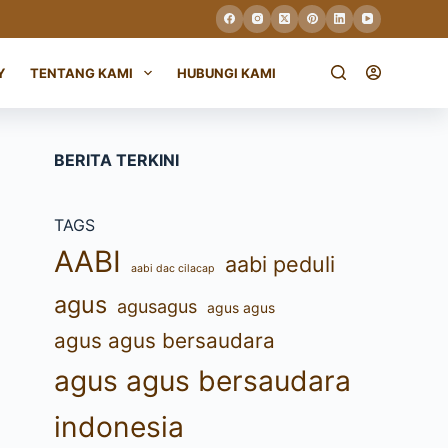
Y
TENTANG KAMI
HUBUNGI KAMI
BERITA TERKINI
TAGS
AABI
aabi peduli
aabi dac cilacap
agus
agusagus
agus agus
agus agus bersaudara
agus agus bersaudara
indonesia