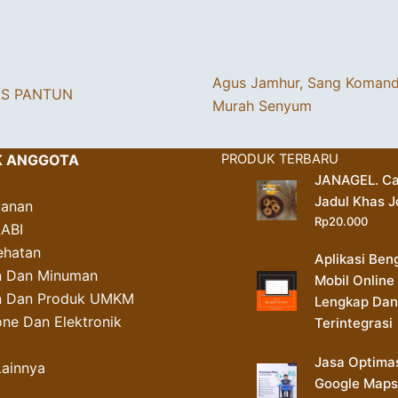
Agus Jamhur, Sang Koman
AS PANTUN
Murah Senyum
K ANGGOTA
PRODUK TERBARU
JANAGEL. Ca
Jadul Khas J
yanan
Rp
20.000
AABI
ehatan
Aplikasi Ben
 Dan Minuman
Mobil Online
an Dan Produk UMKM
Lengkap Dan
ne Dan Elektronik
Terintegrasi
Jasa Optima
Lainnya
Google Maps