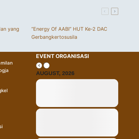
dan yang
“Energy Of AABI” HUT Ke-2 DAC
Gerbangkertosusila
EVENT ORGANISASI
milan
ogja
AUGUST, 2026
gkel
si