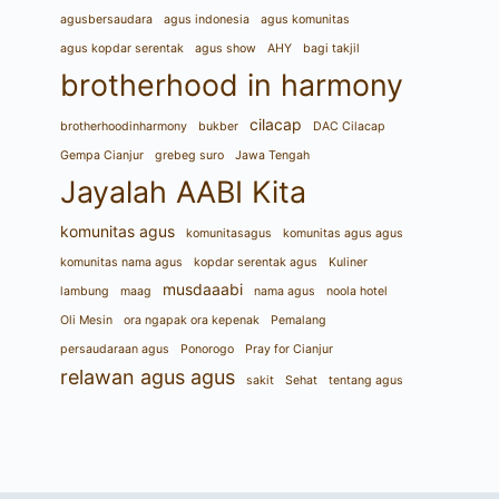
agusbersaudara
agus indonesia
agus komunitas
agus kopdar serentak
agus show
AHY
bagi takjil
brotherhood in harmony
cilacap
brotherhoodinharmony
bukber
DAC Cilacap
Gempa Cianjur
grebeg suro
Jawa Tengah
Jayalah AABI Kita
komunitas agus
komunitasagus
komunitas agus agus
komunitas nama agus
kopdar serentak agus
Kuliner
musdaaabi
lambung
maag
nama agus
noola hotel
Oli Mesin
ora ngapak ora kepenak
Pemalang
persaudaraan agus
Ponorogo
Pray for Cianjur
relawan agus agus
sakit
Sehat
tentang agus