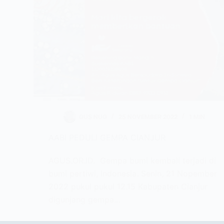
GUS NUG
25 NOVEMBER 2022
1 MIN
AABI PEDULI GEMPA CIANJUR
AGUS.OR.ID. Gempa bumi kembali terjadi di
bumi pertiwi, Indonesia. Senin, 21 Nopember
2022 pukul pukul 12.15 Kabupaten Cianjur
digunjang gempa…