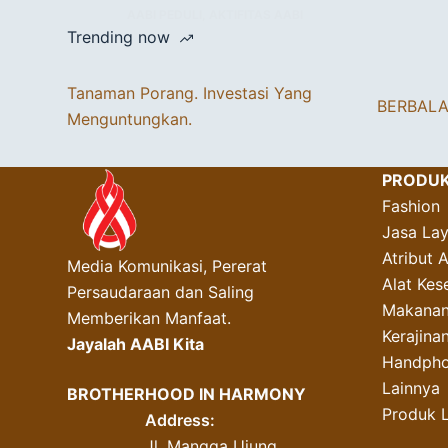
AABI PEDULI
,
AKTIFITAS AABI
Trending now
Tanaman Porang. Investasi Yang
BERBAL
Menguntungkan.
PRODU
Fashion
Jasa La
Atribut 
Media Komunikasi, Pererat
Alat Kes
Persaudaraan dan Saling
Makanan
Memberikan Manfaat.
Kerajin
Jayalah AABI Kita
Handpho
Lainnya
BROTHERHOOD IN HARMONY
Produk 
Address:
Jl. Mangga Ujung