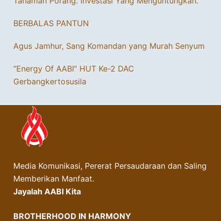
Tanaman Porang. Investasi Yang Menguntungkan.
BERBALAS PANTUN
Agus Jamhur, Sang Komandan yang Murah Senyum
“Energy Of AABI” HUT Ke-2 DAC
Gerbangkertosusila
Media Komunikasi, Pererat Persaudaraan dan Saling
Memberikan Manfaat.
Jayalah AABI Kita
BROTHERHOOD IN HARMONY