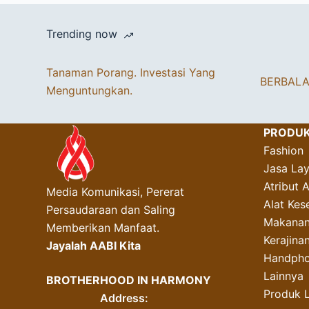
Trending now
Tanaman Porang. Investasi Yang
BERBAL
Menguntungkan.
PRODU
Fashion
Jasa La
Atribut 
Media Komunikasi, Pererat
Alat Kes
Persaudaraan dan Saling
Makanan
Memberikan Manfaat.
Kerajin
Jayalah AABI Kita
Handpho
Lainnya
BROTHERHOOD IN HARMONY
Produk 
Address: