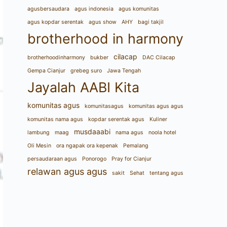
agusbersaudara
agus indonesia
agus komunitas
agus kopdar serentak
agus show
AHY
bagi takjil
brotherhood in harmony
cilacap
brotherhoodinharmony
bukber
DAC Cilacap
Gempa Cianjur
grebeg suro
Jawa Tengah
Jayalah AABI Kita
komunitas agus
komunitasagus
komunitas agus agus
komunitas nama agus
kopdar serentak agus
Kuliner
musdaaabi
lambung
maag
nama agus
noola hotel
Oli Mesin
ora ngapak ora kepenak
Pemalang
persaudaraan agus
Ponorogo
Pray for Cianjur
relawan agus agus
sakit
Sehat
tentang agus