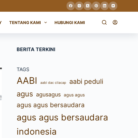
Y
TENTANG KAMI
HUBUNGI KAMI
BERITA TERKINI
TAGS
AABI
aabi peduli
aabi dac cilacap
agus
agusagus
agus agus
agus agus bersaudara
agus agus bersaudara
indonesia