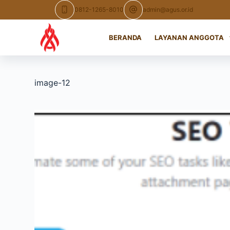
Skip
0812-1265-8010
admin@agus.or.id
to
content
BERANDA
LAYANAN ANGGOTA
image-12