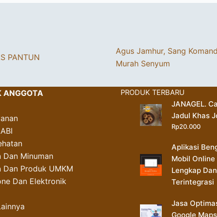
Agus Jamhur, Sang Koman
AS PANTUN
Murah Senyum
K ANGGOTA
PRODUK TERBARU
JANAGEL. Ca
Jadul Khas J
yanan
Rp
20.000
AABI
ehatan
Aplikasi Ben
 Dan Minuman
Mobil Online
an Dan Produk UMKM
Lengkap Dan
ne Dan Elektronik
Terintegrasi
Jasa Optima
Lainnya
Google Maps