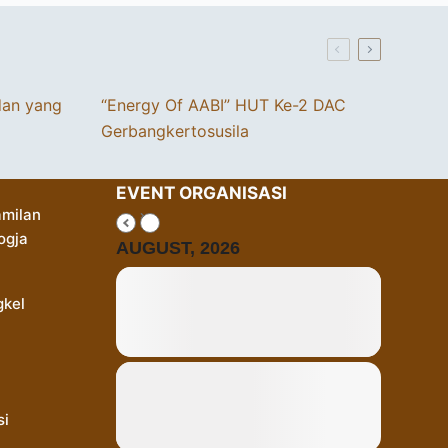
dan yang
“Energy Of AABI” HUT Ke-2 DAC
Gerbangkertosusila
EVENT ORGANISASI
milan
ogja
AUGUST, 2026
gkel
si