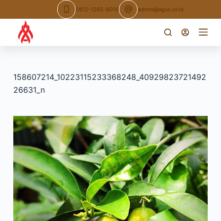
Skip
0812-1265-8010
admin@agus.or.id
to
content
158607214_10223115233368248_40929823721492
26631_n