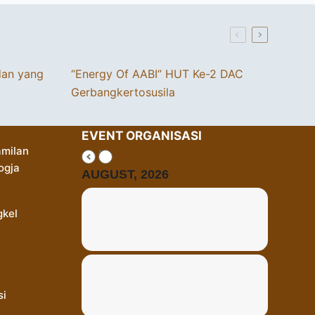
dan yang
“Energy Of AABI” HUT Ke-2 DAC
Gerbangkertosusila
EVENT ORGANISASI
milan
ogja
AUGUST, 2026
gkel
si