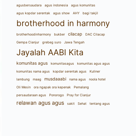
agusbersaudara
agus indonesia
agus komunitas
agus kopdar serentak
agus show
AHY
bagi takjil
brotherhood in harmony
cilacap
brotherhoodinharmony
bukber
DAC Cilacap
Gempa Cianjur
grebeg suro
Jawa Tengah
Jayalah AABI Kita
komunitas agus
komunitasagus
komunitas agus agus
komunitas nama agus
kopdar serentak agus
Kuliner
musdaaabi
lambung
maag
nama agus
noola hotel
Oli Mesin
ora ngapak ora kepenak
Pemalang
persaudaraan agus
Ponorogo
Pray for Cianjur
relawan agus agus
sakit
Sehat
tentang agus