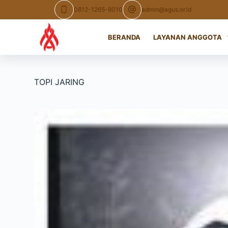
Skip
0812-1265-8010
admin@agus.or.id
to
content
BERANDA
LAYANAN ANGGOTA
TOPI JARING