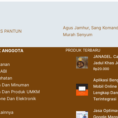
Agus Jamhur, Sang Koman
AS PANTUN
Murah Senyum
K ANGGOTA
PRODUK TERBARU
JANAGEL. Ca
Jadul Khas J
yanan
Rp
20.000
AABI
ehatan
Aplikasi Ben
 Dan Minuman
Mobil Online
an Dan Produk UMKM
Lengkap Dan
ne Dan Elektronik
Terintegrasi
Jasa Optima
Lainnya
Google Maps