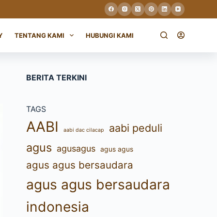
Y
TENTANG KAMI
HUBUNGI KAMI
BERITA TERKINI
TAGS
AABI
aabi peduli
aabi dac cilacap
agus
agusagus
agus agus
agus agus bersaudara
agus agus bersaudara
indonesia