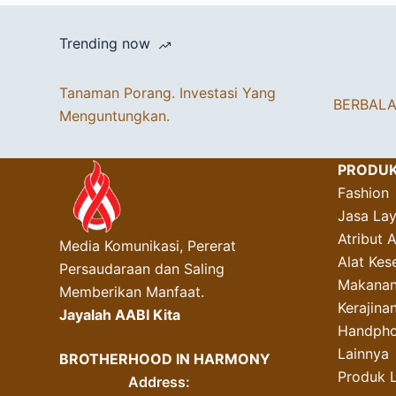
Trending now
Tanaman Porang. Investasi Yang
BERBAL
Menguntungkan.
PRODU
Fashion
Jasa La
Atribut 
Media Komunikasi, Pererat
Alat Kes
Persaudaraan dan Saling
Makanan
Memberikan Manfaat.
Kerajin
Jayalah AABI Kita
Handpho
Lainnya
BROTHERHOOD IN HARMONY
Produk 
Address: