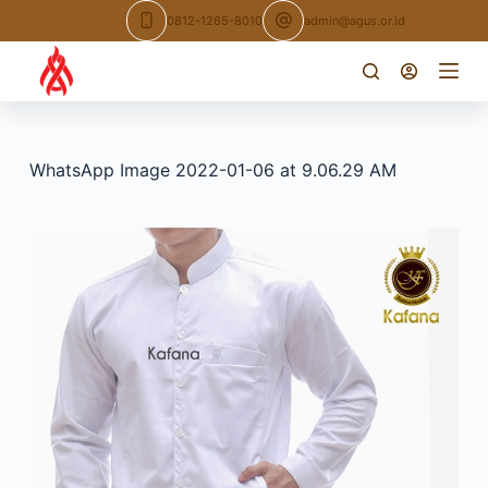
Skip
0812-1265-8010
admin@agus.or.id
to
content
WhatsApp Image 2022-01-06 at 9.06.29 AM