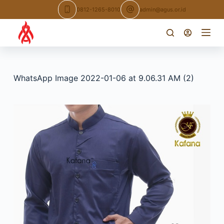
Skip
0812-1265-8010
admin@agus.or.id
to
content
WhatsApp Image 2022-01-06 at 9.06.31 AM (2)