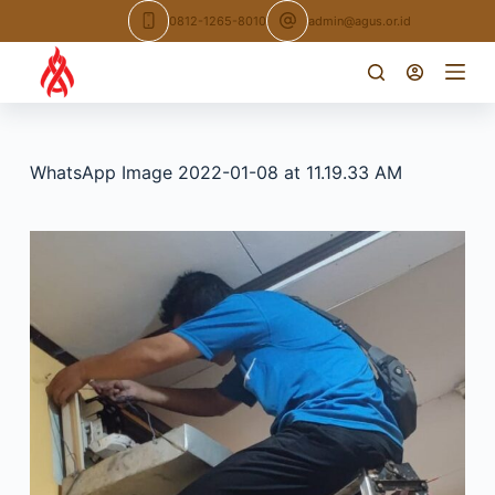
Skip
0812-1265-8010
admin@agus.or.id
to
content
WhatsApp Image 2022-01-08 at 11.19.33 AM