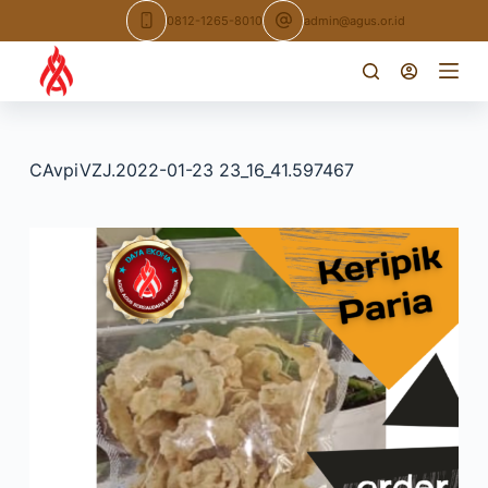
Skip
0812-1265-8010
admin@agus.or.id
to
content
CAvpiVZJ.2022-01-23 23_16_41.597467