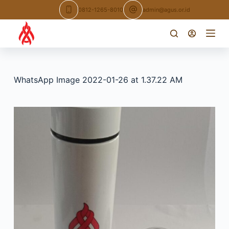
Skip
0812-1265-8010
admin@agus.or.id
to
content
WhatsApp Image 2022-01-26 at 1.37.22 AM