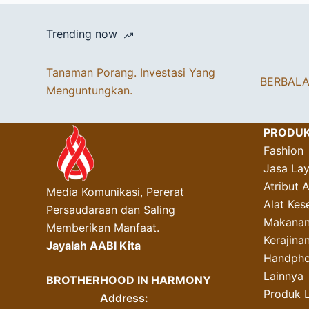
Trending now
Tanaman Porang. Investasi Yang
BERBAL
Menguntungkan.
PRODU
Fashion
Jasa La
Atribut 
Media Komunikasi, Pererat
Alat Kes
Persaudaraan dan Saling
Makanan
Memberikan Manfaat.
Kerajin
Jayalah AABI Kita
Handpho
Lainnya
BROTHERHOOD IN HARMONY
Produk 
Address: