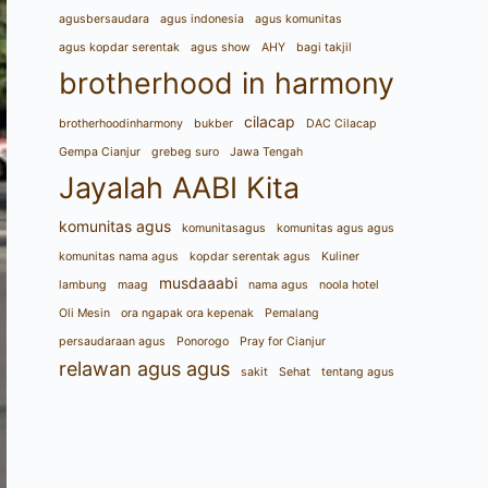
agusbersaudara
agus indonesia
agus komunitas
agus kopdar serentak
agus show
AHY
bagi takjil
brotherhood in harmony
cilacap
brotherhoodinharmony
bukber
DAC Cilacap
Gempa Cianjur
grebeg suro
Jawa Tengah
Jayalah AABI Kita
komunitas agus
komunitasagus
komunitas agus agus
komunitas nama agus
kopdar serentak agus
Kuliner
musdaaabi
lambung
maag
nama agus
noola hotel
Oli Mesin
ora ngapak ora kepenak
Pemalang
persaudaraan agus
Ponorogo
Pray for Cianjur
relawan agus agus
sakit
Sehat
tentang agus