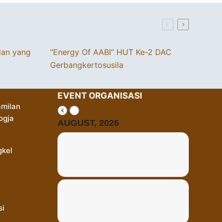
dan yang
“Energy Of AABI” HUT Ke-2 DAC
Gerbangkertosusila
EVENT ORGANISASI
milan
ogja
AUGUST, 2026
gkel
si