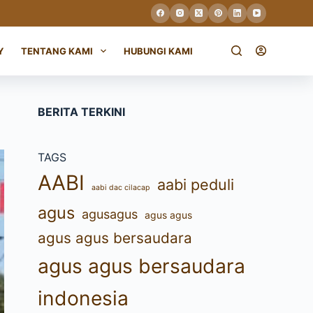
Y
TENTANG KAMI
HUBUNGI KAMI
BERITA TERKINI
TAGS
AABI
aabi peduli
aabi dac cilacap
agus
agusagus
agus agus
agus agus bersaudara
agus agus bersaudara
indonesia