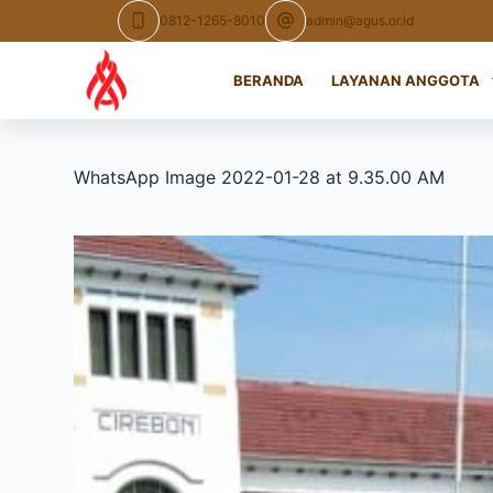
Skip
0812-1265-8010
admin@agus.or.id
to
content
BERANDA
LAYANAN ANGGOTA
WhatsApp Image 2022-01-28 at 9.35.00 AM