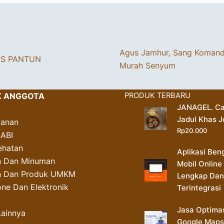
Agus Jamhur, Sang Koman
AS PANTUN
Murah Senyum
K ANGGOTA
PRODUK TERBARU
JANAGEL. Ca
Jadul Khas J
yanan
Rp
20.000
AABI
ehatan
Aplikasi Ben
 Dan Minuman
Mobil Online
an Dan Produk UMKM
Lengkap Dan
ne Dan Elektronik
Terintegrasi
Jasa Optima
Lainnya
Google Maps