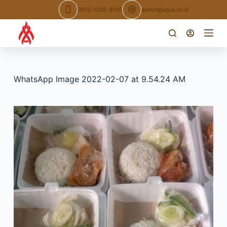
Skip
0812-1265-8010
admin@agus.or.id
to
content
WhatsApp Image 2022-02-07 at 9.54.24 AM