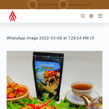
Skip
0812-1265-8010
admin@agus.or.id
to
content
WhatsApp Image 2022-03-09 at 7.29.54 PM (1)