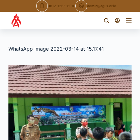
Skip
0812-1265-8010
admin@agus.or.id
to
content
WhatsApp Image 2022-03-14 at 15.17.41