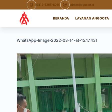
Skip
0812-1265-8010
admin@agus.or.id
to
content
BERANDA
LAYANAN ANGGOTA
WhatsApp-Image-2022-03-14-at-15.17.431