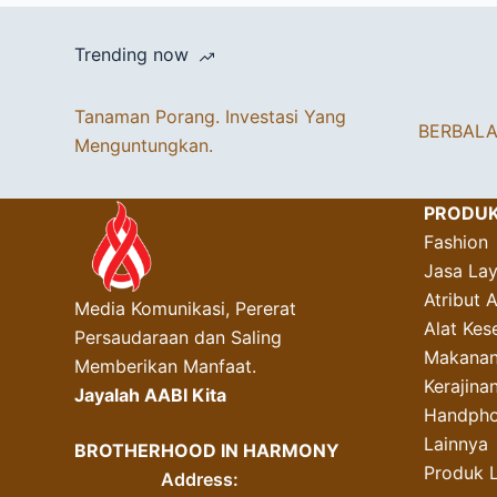
Trending now
Tanaman Porang. Investasi Yang
BERBAL
Menguntungkan.
PRODU
Fashion
Jasa La
Atribut 
Media Komunikasi, Pererat
Alat Kes
Persaudaraan dan Saling
Makanan
Memberikan Manfaat.
Kerajin
Jayalah AABI Kita
Handpho
Lainnya
BROTHERHOOD IN HARMONY
Produk 
Address: