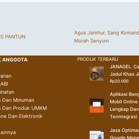
Agus Jamhur, Sang Koman
AS PANTUN
Murah Senyum
K ANGGOTA
PRODUK TERBARU
JANAGEL. Ca
Jadul Khas J
yanan
Rp
20.000
AABI
ehatan
Aplikasi Ben
 Dan Minuman
Mobil Online
an Dan Produk UMKM
Lengkap Dan
ne Dan Elektronik
Terintegrasi
Jasa Optima
Lainnya
Google Maps