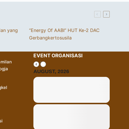
dan yang
“Energy Of AABI” HUT Ke-2 DAC
Gerbangkertosusila
EVENT ORGANISASI
milan
ogja
AUGUST, 2026
gkel
si