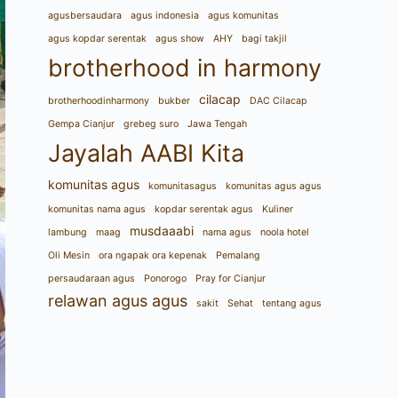
agusbersaudara
agus indonesia
agus komunitas
agus kopdar serentak
agus show
AHY
bagi takjil
brotherhood in harmony
cilacap
brotherhoodinharmony
bukber
DAC Cilacap
Gempa Cianjur
grebeg suro
Jawa Tengah
Jayalah AABI Kita
komunitas agus
komunitasagus
komunitas agus agus
komunitas nama agus
kopdar serentak agus
Kuliner
musdaaabi
lambung
maag
nama agus
noola hotel
Oli Mesin
ora ngapak ora kepenak
Pemalang
persaudaraan agus
Ponorogo
Pray for Cianjur
relawan agus agus
sakit
Sehat
tentang agus