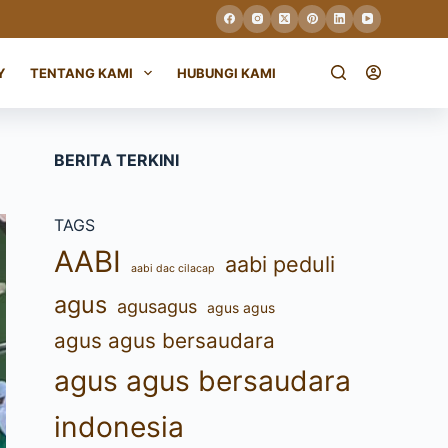
Y
TENTANG KAMI
HUBUNGI KAMI
BERITA TERKINI
TAGS
AABI
aabi peduli
aabi dac cilacap
agus
agusagus
agus agus
agus agus bersaudara
agus agus bersaudara
indonesia