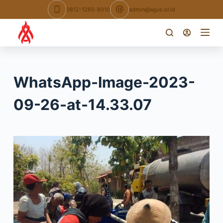
Skip
0812-1265-8010
admin@agus.or.id
to
content
WhatsApp-Image-2023-
09-26-at-14.33.07