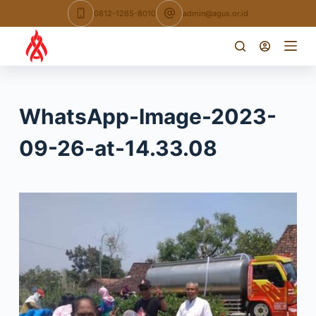
Skip
0812-1265-8010
admin@agus.or.id
to
content
WhatsApp-Image-2023-
09-26-at-14.33.08