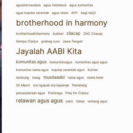
agusbersaudara
agus indonesia
agus komunitas
agus kopdar serentak
agus show
AHY
bagi takjil
brotherhood in harmony
cilacap
brotherhoodinharmony
bukber
DAC Cilacap
Gempa Cianjur
grebeg suro
Jawa Tengah
Jayalah AABI Kita
komunitas agus
komunitasagus
komunitas agus agus
komunitas nama agus
kopdar serentak agus
Kuliner
musdaaabi
lambung
maag
nama agus
noola hotel
Oli Mesin
ora ngapak ora kepenak
Pemalang
persaudaraan agus
Ponorogo
Pray for Cianjur
relawan agus agus
sakit
Sehat
tentang agus