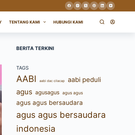
Y
TENTANG KAMI
HUBUNGI KAMI
BERITA TERKINI
TAGS
AABI
aabi peduli
aabi dac cilacap
agus
agusagus
agus agus
agus agus bersaudara
agus agus bersaudara
indonesia