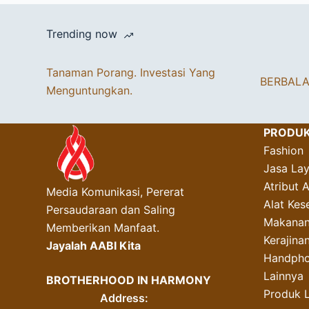
Trending now
Tanaman Porang. Investasi Yang
BERBAL
Menguntungkan.
PRODU
Fashion
Jasa La
Atribut 
Media Komunikasi, Pererat
Alat Kes
Persaudaraan dan Saling
Makanan
Memberikan Manfaat.
Kerajin
Jayalah AABI Kita
Handpho
Lainnya
BROTHERHOOD IN HARMONY
Produk 
Address: