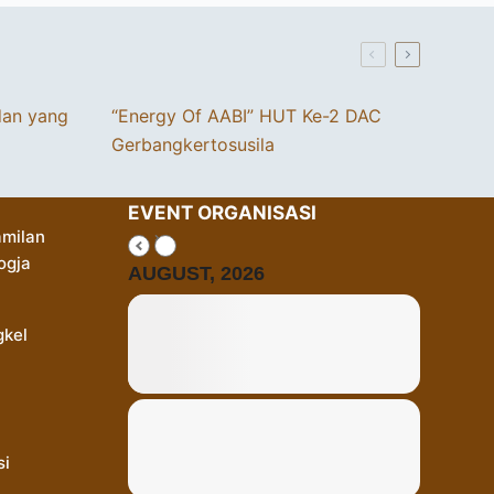
dan yang
“Energy Of AABI” HUT Ke-2 DAC
Gerbangkertosusila
EVENT ORGANISASI
milan
ogja
AUGUST, 2026
gkel
si