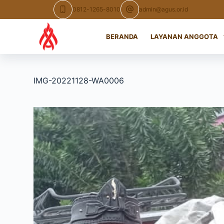
Skip
0812-1265-8010
admin@agus.or.id
to
content
BERANDA
LAYANAN ANGGOTA
IMG-20221128-WA0006