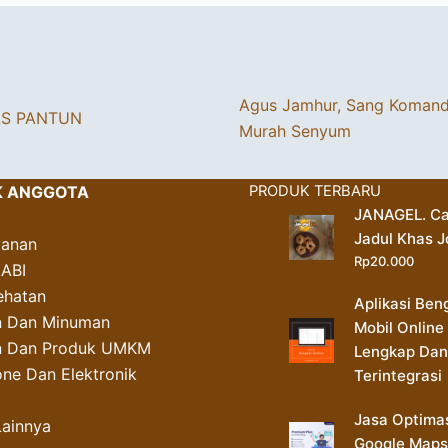
Agus Jamhur, Sang Koman
AS PANTUN
Murah Senyum
K ANGGOTA
PRODUK TERBARU
JANAGEL. Ca
Jadul Khas J
yanan
Rp
20.000
AABI
ehatan
Aplikasi Ben
 Dan Minuman
Mobil Online
an Dan Produk UMKM
Lengkap Dan
ne Dan Elektronik
Terintegrasi
Jasa Optima
Lainnya
Google Maps