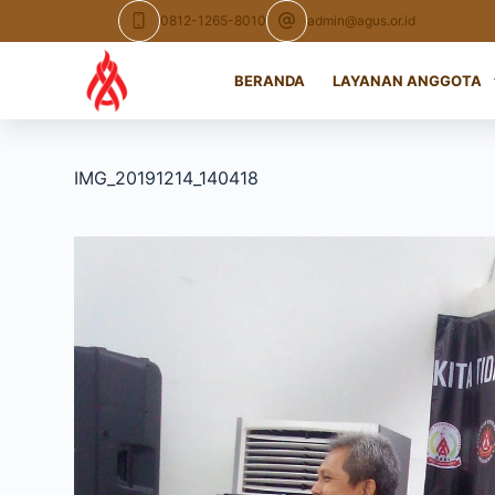
Skip
0812-1265-8010
admin@agus.or.id
to
content
BERANDA
LAYANAN ANGGOTA
IMG_20191214_140418