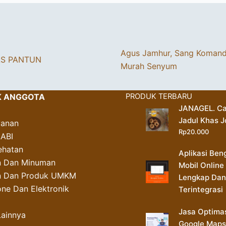
Agus Jamhur, Sang Koman
AS PANTUN
Murah Senyum
K ANGGOTA
PRODUK TERBARU
JANAGEL. Ca
Jadul Khas J
yanan
Rp
20.000
AABI
ehatan
Aplikasi Ben
 Dan Minuman
Mobil Online
an Dan Produk UMKM
Lengkap Dan
ne Dan Elektronik
Terintegrasi
Jasa Optima
Lainnya
Google Maps