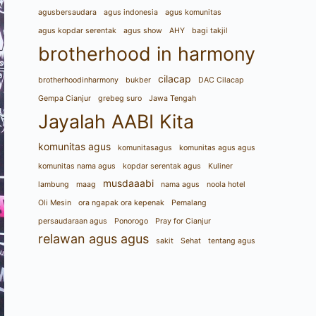
agusbersaudara
agus indonesia
agus komunitas
agus kopdar serentak
agus show
AHY
bagi takjil
brotherhood in harmony
cilacap
brotherhoodinharmony
bukber
DAC Cilacap
Gempa Cianjur
grebeg suro
Jawa Tengah
Jayalah AABI Kita
komunitas agus
komunitasagus
komunitas agus agus
komunitas nama agus
kopdar serentak agus
Kuliner
musdaaabi
lambung
maag
nama agus
noola hotel
Oli Mesin
ora ngapak ora kepenak
Pemalang
persaudaraan agus
Ponorogo
Pray for Cianjur
relawan agus agus
sakit
Sehat
tentang agus