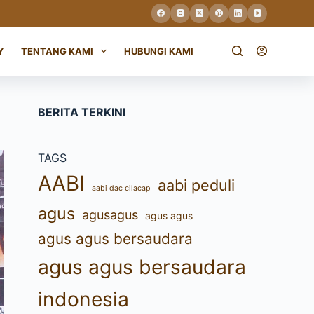
Y
TENTANG KAMI
HUBUNGI KAMI
BERITA TERKINI
TAGS
AABI
aabi peduli
aabi dac cilacap
agus
agusagus
agus agus
agus agus bersaudara
agus agus bersaudara
indonesia