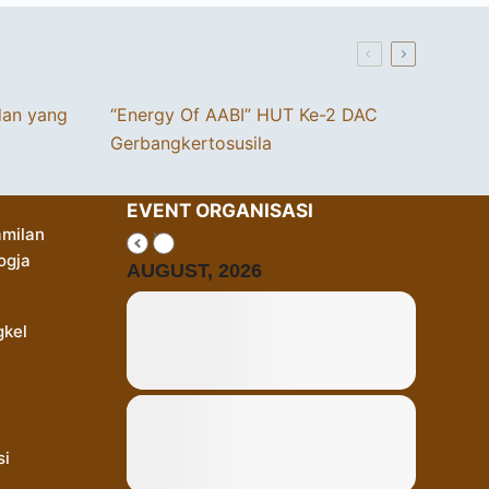
dan yang
“Energy Of AABI” HUT Ke-2 DAC
Gerbangkertosusila
EVENT ORGANISASI
milan
ogja
AUGUST, 2026
gkel
si