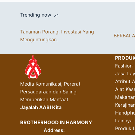
Trending now
Tanaman Porang. Investasi Yang
BERBAL
Menguntungkan.
PRODU
Fashion
Jasa La
Atribut 
Media Komunikasi, Pererat
Alat Kes
Persaudaraan dan Saling
Makanan
Memberikan Manfaat.
Kerajin
Jayalah AABI Kita
Handpho
Lainnya
BROTHERHOOD IN HARMONY
Produk 
Address: