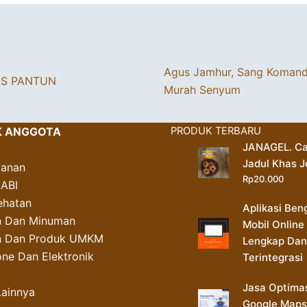
Agus Jamhur, Sang Koman
AS PANTUN
Murah Senyum
K ANGGOTA
PRODUK TERBARU
JANAGEL. Ca
Jadul Khas J
yanan
Rp
20.000
AABI
ehatan
Aplikasi Ben
 Dan Minuman
Mobil Online
an Dan Produk UMKM
Lengkap Dan
ne Dan Elektronik
Terintegrasi
Jasa Optima
Lainnya
Google Maps