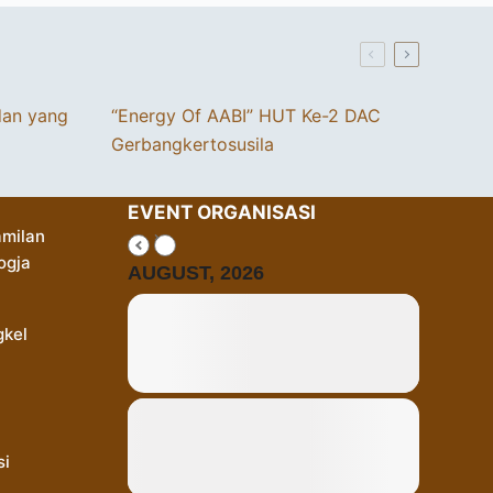
dan yang
“Energy Of AABI” HUT Ke-2 DAC
Gerbangkertosusila
EVENT ORGANISASI
milan
ogja
AUGUST, 2026
gkel
si