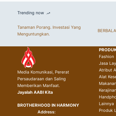
Trending now
Tanaman Porang. Investasi Yang
BERBAL
Menguntungkan.
PRODU
Fashion
Jasa La
Atribut 
Media Komunikasi, Pererat
Alat Kes
Persaudaraan dan Saling
Makanan
Memberikan Manfaat.
Kerajin
Jayalah AABI Kita
Handpho
Lainnya
BROTHERHOOD IN HARMONY
Produk 
Address: