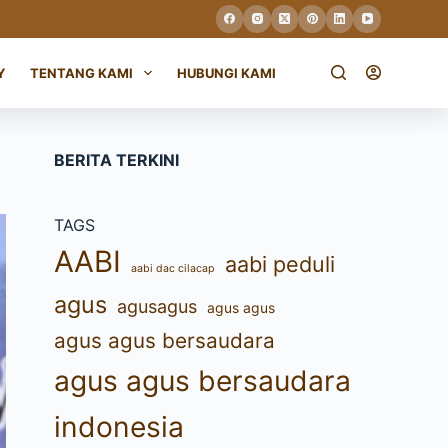
Y
TENTANG KAMI
HUBUNGI KAMI
BERITA TERKINI
TAGS
AABI
aabi peduli
aabi dac cilacap
agus
agusagus
agus agus
agus agus bersaudara
agus agus bersaudara
indonesia