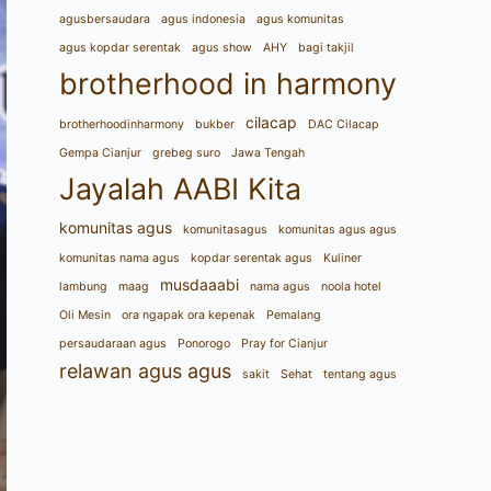
agusbersaudara
agus indonesia
agus komunitas
agus kopdar serentak
agus show
AHY
bagi takjil
brotherhood in harmony
cilacap
brotherhoodinharmony
bukber
DAC Cilacap
Gempa Cianjur
grebeg suro
Jawa Tengah
Jayalah AABI Kita
komunitas agus
komunitasagus
komunitas agus agus
komunitas nama agus
kopdar serentak agus
Kuliner
musdaaabi
lambung
maag
nama agus
noola hotel
Oli Mesin
ora ngapak ora kepenak
Pemalang
persaudaraan agus
Ponorogo
Pray for Cianjur
relawan agus agus
sakit
Sehat
tentang agus