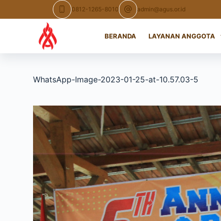
Skip
0812-1265-8010
admin@agus.or.id
to
content
BERANDA
LAYANAN ANGGOTA
WhatsApp-Image-2023-01-25-at-10.57.03-5