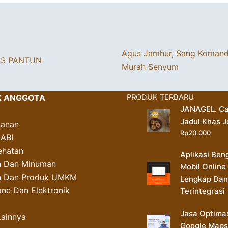
Agus Jamhur, Sang Koman
AS PANTUN
Murah Senyum
K ANGGOTA
PRODUK TERBARU
JANAGEL. Ca
Jadul Khas J
yanan
Rp
20.000
AABI
ehatan
Aplikasi Ben
 Dan Minuman
Mobil Online
an Dan Produk UMKM
Lengkap Dan
ne Dan Elektronik
Terintegrasi
Jasa Optima
Lainnya
Google Maps