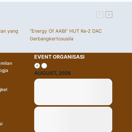
dan yang
“Energy Of AABI” HUT Ke-2 DAC
Gerbangkertosusila
EVENT ORGANISASI
milan
ogja
AUGUST, 2026
gkel
si