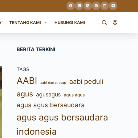
Y
TENTANG KAMI
HUBUNGI KAMI
BERITA TERKINI
TAGS
AABI
aabi peduli
aabi dac cilacap
agus
agusagus
agus agus
agus agus bersaudara
agus agus bersaudara
indonesia