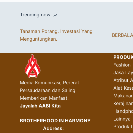
Trending now
Tanaman Porang. Investasi Yang
BERBAL
Menguntungkan.
PRODU
Fashion
Jasa La
Atribut 
Media Komunikasi, Pererat
Alat Kes
Persaudaraan dan Saling
Makanan
Memberikan Manfaat.
Kerajin
Jayalah AABI Kita
Handpho
Lainnya
BROTHERHOOD IN HARMONY
Produk 
Address: