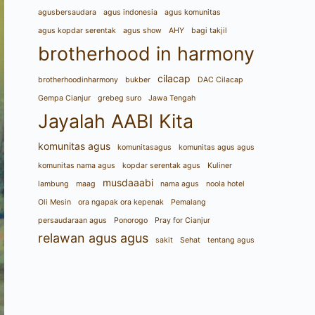
agusbersaudara
agus indonesia
agus komunitas
agus kopdar serentak
agus show
AHY
bagi takjil
brotherhood in harmony
cilacap
brotherhoodinharmony
bukber
DAC Cilacap
Gempa Cianjur
grebeg suro
Jawa Tengah
Jayalah AABI Kita
komunitas agus
komunitasagus
komunitas agus agus
komunitas nama agus
kopdar serentak agus
Kuliner
musdaaabi
lambung
maag
nama agus
noola hotel
Oli Mesin
ora ngapak ora kepenak
Pemalang
persaudaraan agus
Ponorogo
Pray for Cianjur
relawan agus agus
sakit
Sehat
tentang agus