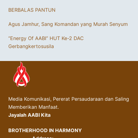
BERBALAS PANTUN
Agus Jamhur, Sang Komandan yang Murah Senyum
“Energy Of AABI” HUT Ke-2 DAC
Gerbangkertosusila
Media Komunikasi, Pererat Persaudaraan dan Saling
Memberikan Manfaat.
Jayalah AABI Kita
BROTHERHOOD IN HARMONY