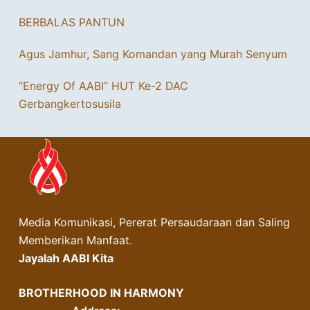
BERBALAS PANTUN
Agus Jamhur, Sang Komandan yang Murah Senyum
“Energy Of AABI” HUT Ke-2 DAC
Gerbangkertosusila
Media Komunikasi, Pererat Persaudaraan dan Saling
Memberikan Manfaat.
Jayalah AABI Kita
BROTHERHOOD IN HARMONY