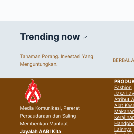
Trending now
Tanaman Porang. Investasi Yang
BERBAL
Menguntungkan.
PRODU
Fashion
Jasa La
Atribut 
Alat Kes
Media Komunikasi, Pererat
Makanan
Persaudaraan dan Saling
Kerajin
Handpho
Memberikan Manfaat.
Lainnya
Jayalah AABI Kita