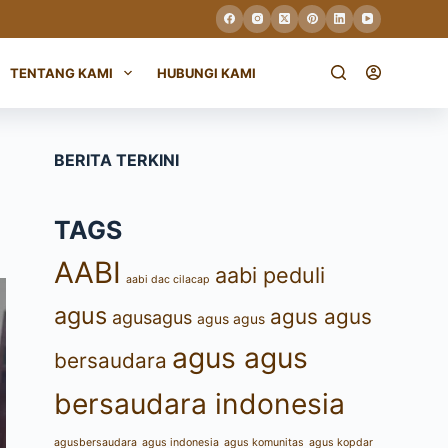
TENTANG KAMI
HUBUNGI KAMI
BERITA TERKINI
TAGS
AABI
aabi peduli
aabi dac cilacap
agus
agus agus
agusagus
agus agus
agus agus
bersaudara
bersaudara indonesia
agusbersaudara
agus indonesia
agus komunitas
agus kopdar