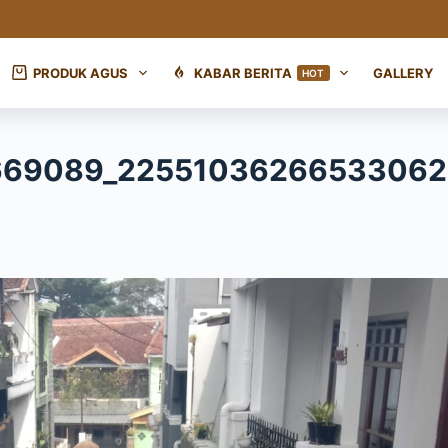
PRODUK AGUS
KABAR BERITA
GALLERY
HOT
669089_22551036266533062