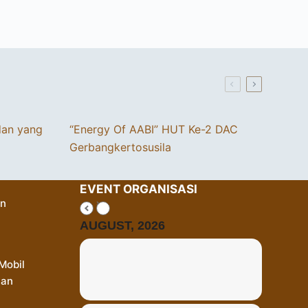
dan yang
“Energy Of AABI” HUT Ke-2 DAC
Gerbangkertosusila
EVENT ORGANISASI
an
AUGUST, 2026
Mobil
Dan