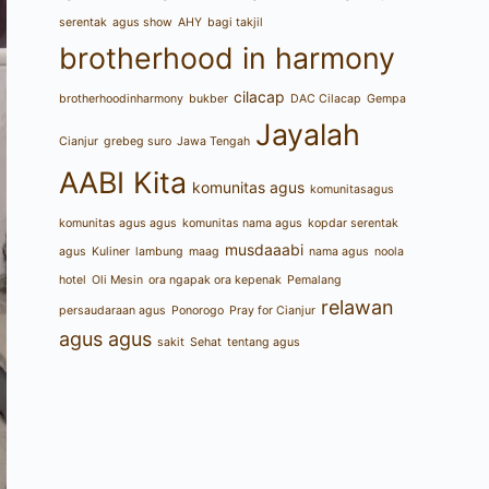
serentak
agus show
AHY
bagi takjil
brotherhood in harmony
cilacap
brotherhoodinharmony
bukber
DAC Cilacap
Gempa
Jayalah
Cianjur
grebeg suro
Jawa Tengah
AABI Kita
komunitas agus
komunitasagus
komunitas agus agus
komunitas nama agus
kopdar serentak
musdaaabi
agus
Kuliner
lambung
maag
nama agus
noola
hotel
Oli Mesin
ora ngapak ora kepenak
Pemalang
relawan
persaudaraan agus
Ponorogo
Pray for Cianjur
agus agus
sakit
Sehat
tentang agus