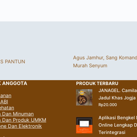
Agus Jamhur, Sang Koman
AS PANTUN
Murah Senyum
K ANGGOTA
PRODUK TERBARU
JANAGEL. Camil
yanan
Jadul Khas Jogja
AABI
Rp
20.000
ehatan
 Dan Minuman
Aplikasi Bengkel 
an Dan Produk UMKM
Online Lengkap 
ne Dan Elektronik
Terintegrasi