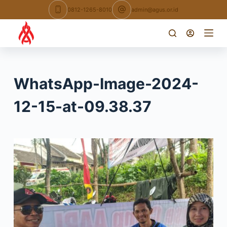
Skip
0812-1265-8010
admin@agus.or.id
to
content
WhatsApp-Image-2024-
12-15-at-09.38.37