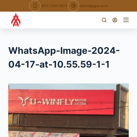
Skip
0812-1265-8010
admin@agus.or.id
to
content
WhatsApp-Image-2024-
04-17-at-10.55.59-1-1