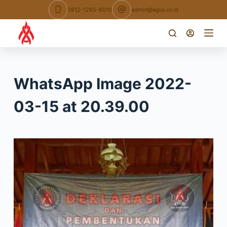
Skip
0812-1265-8010
admin@agus.or.id
to
content
WhatsApp Image 2022-
03-15 at 20.39.00