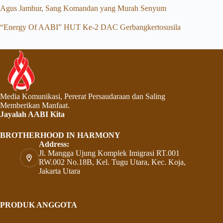
Agus Jamhur, Sang Komandan yang Murah Senyum
“Energy Of AABI” HUT Ke-2 DAC Gerbangkertosusila
Media Komunikasi, Pererat Persaudaraan dan Saling
Memberikan Manfaat.
Jayalah AABI Kita
BROTHERHOOD IN HARMONY
Address:
Jl. Mangga Ujung Komplek Imigrasi RT.001
RW.002 No.18B, Kel. Tugu Utara, Kec. Koja,
Jakarta Utara
PRODUK ANGGOTA