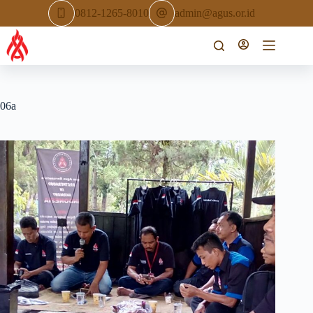
Skip
0812-1265-8010
admin@agus.or.id
to
content
06a