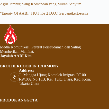
Agus Jamhur, Sang Komandan yang Murah Senyum
“Energy Of AABI” HUT Ke-2 DAC Gerbangkertosusila
Media Komunikasi, Pererat Persaudaraan dan Saling
Memberikan Manfaat.
Jayalah AABI Kita
BROTHERHOOD IN HARMONY
Address:
Jl. Mangga Ujung Komplek Imigrasi RT.001
RW.002 No.18B, Kel. Tugu Utara, Kec. Koja,
Jakarta Utara
PRODUK ANGGOTA