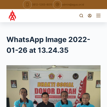
Skip
0812-1265-8010
admin@agus.or.id
to
content
WhatsApp Image 2022-
01-26 at 13.24.35