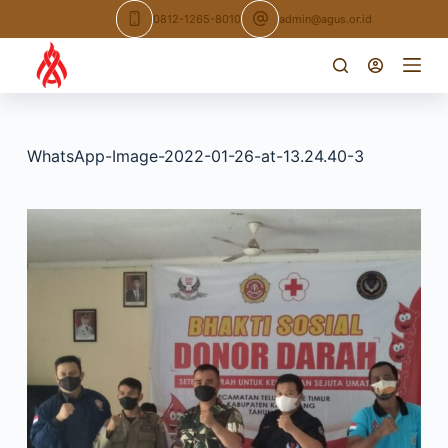
Skip
0812-1265-8010
admin@agus.or.id
to
content
WhatsApp-Image-2022-01-26-at-13.24.40-3