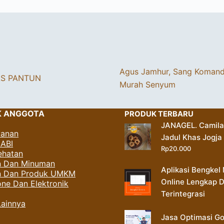
Agus Jamhur, Sang Koman
AS PANTUN
Murah Senyum
K ANGGOTA
PRODUK TERBARU
JANAGEL. Camil
yanan
Jadul Khas Jogja
AABI
Rp
20.000
ehatan
 Dan Minuman
Aplikasi Bengkel 
an Dan Produk UMKM
Online Lengkap 
ne Dan Elektronik
Terintegrasi
Lainnya
Jasa Optimasi G