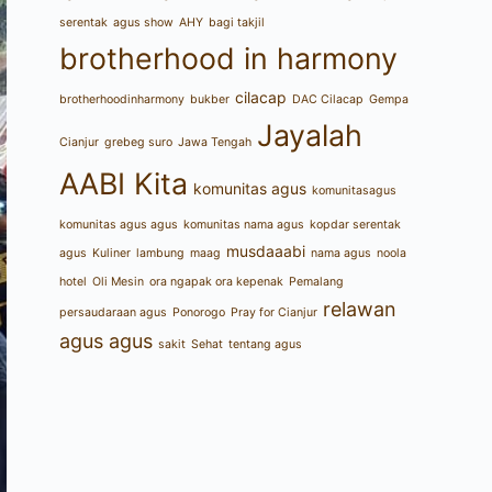
serentak
agus show
AHY
bagi takjil
brotherhood in harmony
cilacap
brotherhoodinharmony
bukber
DAC Cilacap
Gempa
Jayalah
Cianjur
grebeg suro
Jawa Tengah
AABI Kita
komunitas agus
komunitasagus
komunitas agus agus
komunitas nama agus
kopdar serentak
musdaaabi
agus
Kuliner
lambung
maag
nama agus
noola
hotel
Oli Mesin
ora ngapak ora kepenak
Pemalang
relawan
persaudaraan agus
Ponorogo
Pray for Cianjur
agus agus
sakit
Sehat
tentang agus