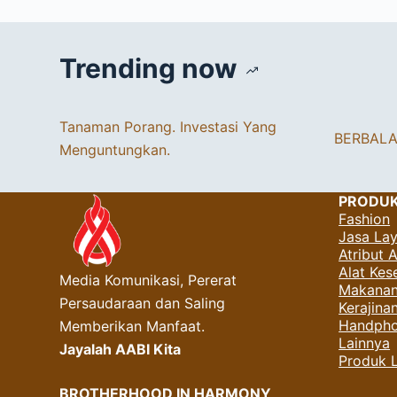
Trending now
Tanaman Porang. Investasi Yang
BERBAL
Menguntungkan.
PRODU
Fashion
Jasa La
Atribut 
Alat Kes
Media Komunikasi, Pererat
Makanan
Persaudaraan dan Saling
Kerajin
Handpho
Memberikan Manfaat.
Lainnya
Jayalah AABI Kita
Produk 
BROTHERHOOD IN HARMONY