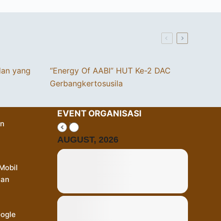
dan yang
“Energy Of AABI” HUT Ke-2 DAC
Gerbangkertosusila
EVENT ORGANISASI
an
AUGUST, 2026
Mobil
Dan
oogle