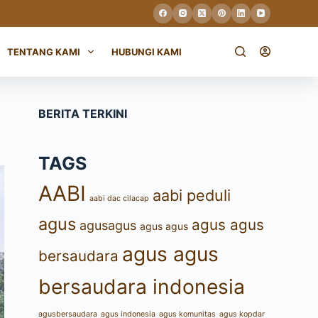
TENTANG KAMI
HUBUNGI KAMI
BERITA TERKINI
TAGS
AABI
aabi peduli
aabi dac cilacap
agus
agus agus
agusagus
agus agus
agus agus
bersaudara
bersaudara indonesia
agusbersaudara
agus indonesia
agus komunitas
agus kopdar