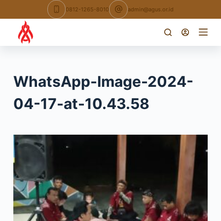
Skip
0812-1265-8010
admin@agus.or.id
to
content
WhatsApp-Image-2024-
04-17-at-10.43.58