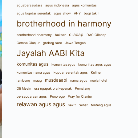
agusbersaudara
agus indonesia
agus komunitas
agus kopdar serentak
agus show
AHY
bagi takjil
brotherhood in harmony
cilacap
brotherhoodinharmony
bukber
DAC Cilacap
Gempa Cianjur
grebeg suro
Jawa Tengah
Jayalah AABI Kita
komunitas agus
komunitasagus
komunitas agus agus
komunitas nama agus
kopdar serentak agus
Kuliner
musdaaabi
lambung
maag
nama agus
noola hotel
Oli Mesin
ora ngapak ora kepenak
Pemalang
persaudaraan agus
Ponorogo
Pray for Cianjur
relawan agus agus
sakit
Sehat
tentang agus