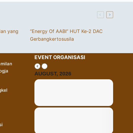
dan yang
“Energy Of AABI” HUT Ke-2 DAC
Gerbangkertosusila
EVENT ORGANISASI
milan
ogja
AUGUST, 2026
gkel
si