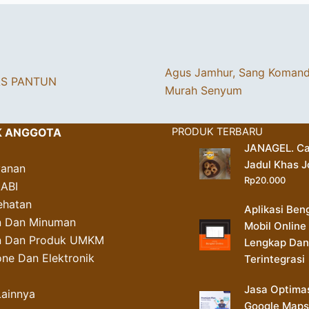
Agus Jamhur, Sang Koman
AS PANTUN
Murah Senyum
K ANGGOTA
PRODUK TERBARU
JANAGEL. Ca
Jadul Khas J
yanan
Rp
20.000
AABI
ehatan
Aplikasi Ben
 Dan Minuman
Mobil Online
an Dan Produk UMKM
Lengkap Dan
ne Dan Elektronik
Terintegrasi
Jasa Optima
Lainnya
Google Maps