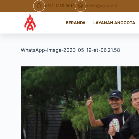
Skip
0812-1265-8010
admin@agus.or.id
to
content
BERANDA
LAYANAN ANGGOTA
WhatsApp-Image-2023-05-19-at-06.21.58