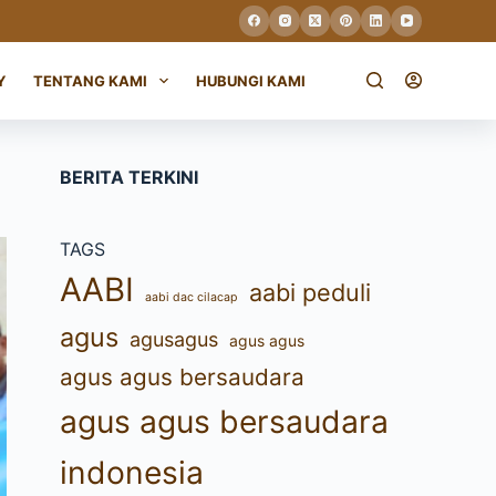
Y
TENTANG KAMI
HUBUNGI KAMI
BERITA TERKINI
TAGS
AABI
aabi peduli
aabi dac cilacap
agus
agusagus
agus agus
agus agus bersaudara
agus agus bersaudara
indonesia