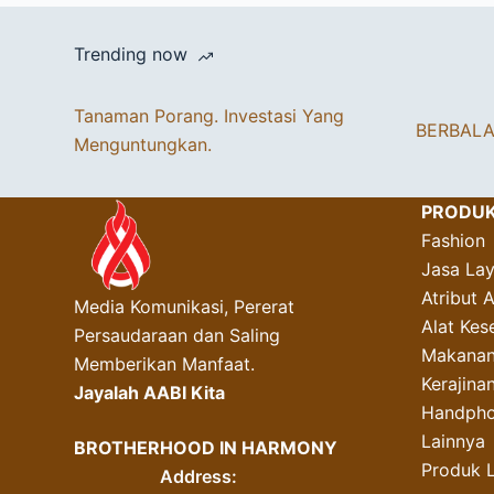
Trending now
Tanaman Porang. Investasi Yang
BERBAL
Menguntungkan.
PRODU
Fashion
Jasa La
Atribut 
Media Komunikasi, Pererat
Alat Kes
Persaudaraan dan Saling
Makanan
Memberikan Manfaat.
Kerajin
Jayalah AABI Kita
Handpho
Lainnya
BROTHERHOOD IN HARMONY
Produk 
Address: