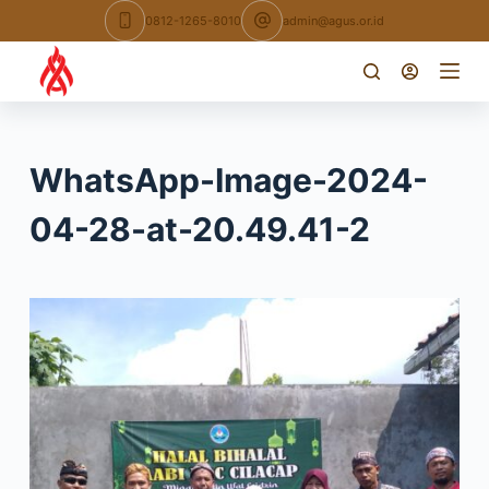
Skip
0812-1265-8010
admin@agus.or.id
to
content
WhatsApp-Image-2024-
04-28-at-20.49.41-2