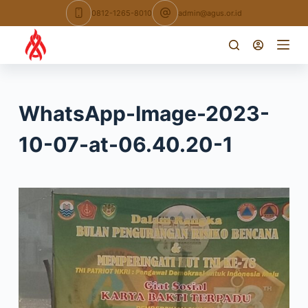
Skip
0812-1265-8010
admin@agus.or.id
to
content
WhatsApp-Image-2023-
10-07-at-06.40.20-1