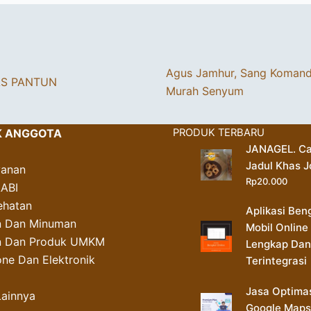
Agus Jamhur, Sang Koman
AS PANTUN
Murah Senyum
K ANGGOTA
PRODUK TERBARU
JANAGEL. Ca
Jadul Khas J
yanan
Rp
20.000
AABI
ehatan
Aplikasi Ben
 Dan Minuman
Mobil Online
an Dan Produk UMKM
Lengkap Dan
ne Dan Elektronik
Terintegrasi
Jasa Optima
Lainnya
Google Maps