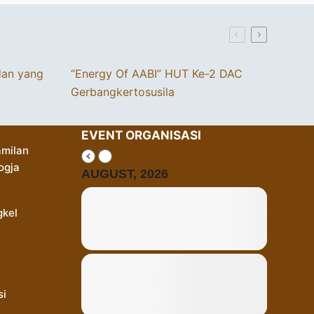
dan yang
“Energy Of AABI” HUT Ke-2 DAC
Gerbangkertosusila
EVENT ORGANISASI
milan
ogja
AUGUST, 2026
gkel
si