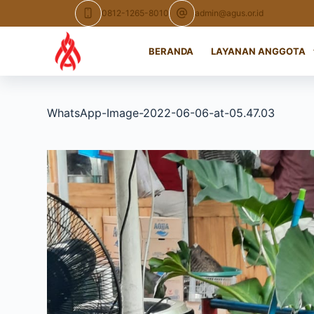
Skip
0812-1265-8010
admin@agus.or.id
to
content
BERANDA
LAYANAN ANGGOTA
WhatsApp-Image-2022-06-06-at-05.47.03