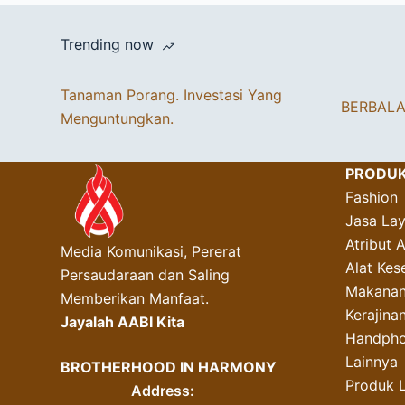
Trending now
Tanaman Porang. Investasi Yang
BERBAL
Menguntungkan.
PRODU
Fashion
Jasa La
Atribut 
Media Komunikasi, Pererat
Alat Kes
Persaudaraan dan Saling
Makanan
Memberikan Manfaat.
Kerajin
Jayalah AABI Kita
Handpho
Lainnya
BROTHERHOOD IN HARMONY
Produk 
Address: