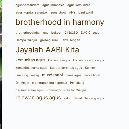
agusbersaudara
agus indonesia
agus komunitas
agus kopdar serentak
agus show
AHY
bagi takjil
brotherhood in harmony
cilacap
brotherhoodinharmony
bukber
DAC Cilacap
Gempa Cianjur
grebeg suro
Jawa Tengah
Jayalah AABI Kita
komunitas agus
komunitasagus
komunitas agus agus
komunitas nama agus
kopdar serentak agus
Kuliner
musdaaabi
lambung
maag
nama agus
noola hotel
Oli Mesin
ora ngapak ora kepenak
Pemalang
persaudaraan agus
Ponorogo
Pray for Cianjur
relawan agus agus
sakit
Sehat
tentang agus