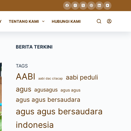
Y
TENTANG KAMI
HUBUNGI KAMI
BERITA TERKINI
TAGS
AABI
aabi peduli
aabi dac cilacap
agus
agusagus
agus agus
agus agus bersaudara
agus agus bersaudara
indonesia