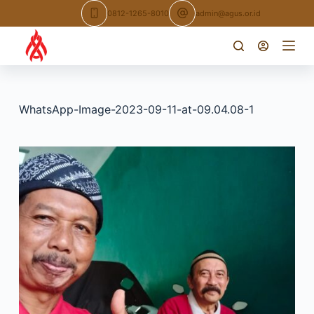
Skip
0812-1265-8010
admin@agus.or.id
to
content
WhatsApp-Image-2023-09-11-at-09.04.08-1