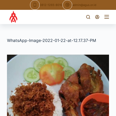
Skip
0812-1265-8010
admin@agus.or.id
to
content
WhatsApp-Image-2022-01-22-at-12.17.37-PM